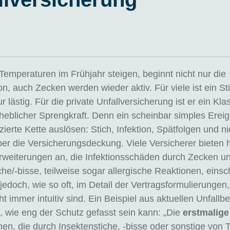
Temperaturen im Frühjahr steigen, beginnt nicht nur die
n, auch Zecken werden wieder aktiv. Für viele ist ein St
 lästig. Für die private Unfallversicherung ist er ein Klas
rheblicher Sprengkraft. Denn ein scheinbar simples Erei
zierte Kette auslösen: Stich, Infektion, Spätfolgen und ni
über die Versicherungsdeckung. Viele Versicherer bieten 
weiterungen an, die Infektionsschäden durch Zecken u
che/-bisse, teilweise sogar allergische Reaktionen, einsc
 jedoch, wie so oft, im Detail der Vertragsformulierungen, 
t immer intuitiv sind. Ein Beispiel aus aktuellen Unfall
t, wie eng der Schutz gefasst sein kann: „Die
erstmalige
onen, die durch Insektenstiche, -bisse oder sonstige von 