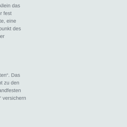
llein das
r fest
e, eine
punkt des
er
ten“. Das
ht zu den
andfesten
 versichern