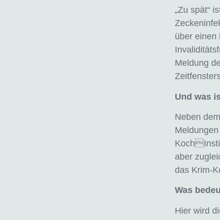
„Zu spät“ is
Zeckeninfek
über einen 
Invaliditäts
Meldung de
Zeitfenster
Und was is
Neben dem 
Meldungen 
KochInstit
aber zuglei
das Krim-K
Was bedeu
Hier wird di