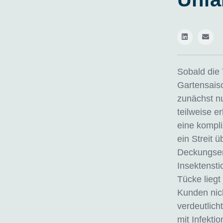
Sobald die 
Gartensaiso
zunächst nur
teilweise e
eine kompli
ein Streit 
Deckungser
Insektensti
Tücke liegt
Kunden nich
verdeutlich
mit Infekti