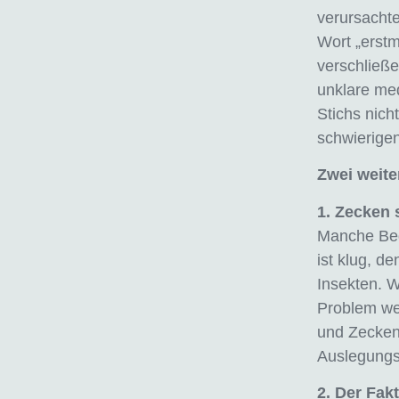
verursachte
Wort „erstm
verschließe
unklare med
Stichs nich
schwierigen
Zwei weite
1. Zecken 
Manche Bed
ist klug, d
Insekten. 
Problem we
und Zecken 
Auslegungs
2. Der Fakt