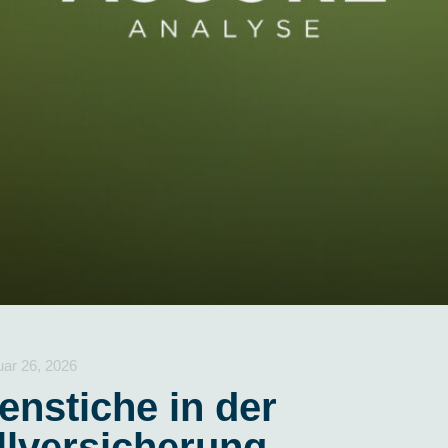
uar 26, 2026
enstiche in der
llversicherung