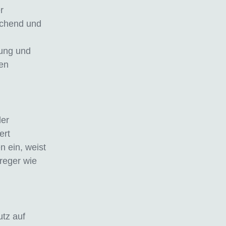
r
eichend und
lung und
en
der
ert
n ein, weist
rreger wie
utz auf