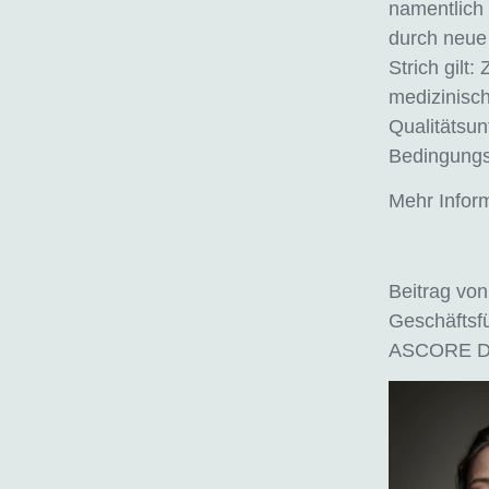
namentlich
durch neue 
Strich gilt
medizinisc
Qualitätsun
Bedingung
Mehr Infor
Beitrag vo
Geschäftsfü
ASCORE Da