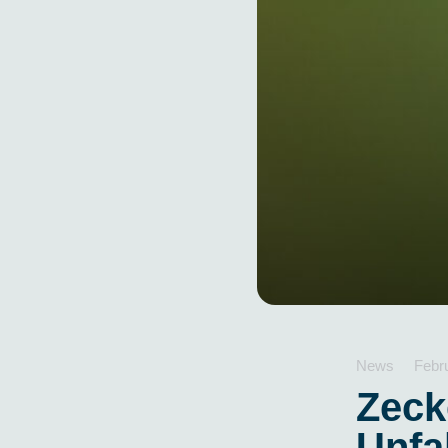
News
Febr
Zeck
Unfa