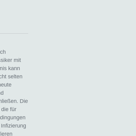
ich
siker mit
gnis kann
cht selten
heute
nd
hließen. Die
die für
bedingungen
Infizierung
Tieren