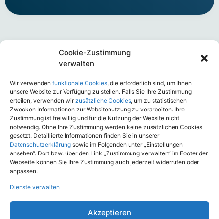
Cookie-Zustimmung
verwalten
Wir verwenden
funktionale Cookies
, die erforderlich sind, um Ihnen
Jetzt unverbindlich 7-Tage Testzugang sichern.
unsere Website zur Verfügung zu stellen. Falls Sie Ihre Zustimmung
erteilen, verwenden wir
zusätzliche Cookies
, um zu statistischen
Unsere Software
Zwecken Informationen zur Websitenutzung zu verarbeiten. Ihre
Zustimmung ist freiwillig und für die Nutzung der Website nicht
notwendig. Ohne Ihre Zustimmung werden keine zusätzlichen Cookies
Nutzen Sie den ASCORE NAVIGATOR für Ihre Vergleiche,
gesetzt. Detaillierte Informationen finden Sie in unserer
Datenschutzerklärung
sowie im Folgenden unter „Einstellungen
Produktauswahl, Marktbeobachtung oder Schulungen. Die
ansehen“. Dort bzw. über den Link „Zustimmung verwalten“ im Footer der
Expertenversion für Unternehmen enthält erweiterte
Webseite können Sie Ihre Zustimmung auch jederzeit widerrufen oder
Funktionalitäten, die für die Wettbewerbsanalysen und die eigene
anpassen.
Produktentwicklung hilfreich sind.
Dienste verwalten
Zusätzlich können Sie auch Ihren Vertrieb mit einer Vielzahl von
Auswertungen oder mit einem Online-Zugang zu ASCORE
Akzeptieren
Analyse im Verkauf unterstützen.