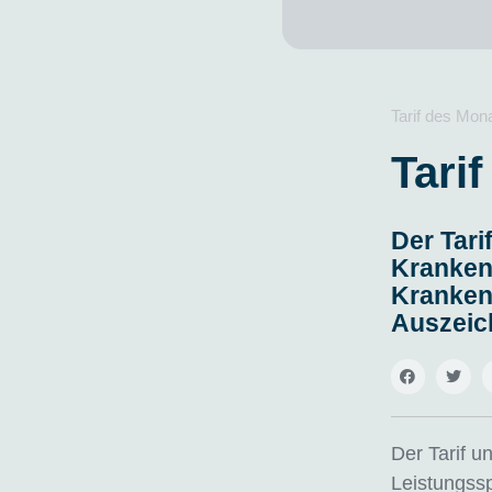
Tarif des Mon
Tari
Der Tari
Krankenv
Kranken
Auszeic
Der Tarif
un
Leistungssp