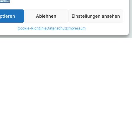
walten
sumfang
ert.
ptieren
Ablehnen
Einstellungen ansehen
Cookie-Richtlinie
Datenschutz
Impressum
Wolfsriss und Pferd
Juli 3, 2026