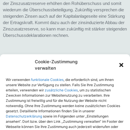
der Zinszusatzreserve erhöhen den Rohüberschuss und somit
wiederum die Überschussbeteiligung. Zukünftig versprechen die
steigenden Zinsen auch auf der Kapitalanlageseite eine Stärkung
der Ertragskraft. Kommt dazu auch der zinsinduzierte Abbau der
Zinszusatzreserve, so kann man zukünftig mit stärker steigenden
Überschussdeklarationen rechnen.
Cookie-Zustimmung
verwalten
ASCORE Analyse veröffentlicht
Wir verwenden
funktionale Cookies
, die erforderlich sind, um Ihnen
Scoring-Jahrgang 2026 für
unsere Website zur Verfügung zu stellen. Falls Sie Ihre Zustimmung
Einkommenssicherung, Pflege-
erteilen, verwenden wir
zusätzliche Cookies
, um zu statistischen
Zwecken Informationen zur Websitenutzung zu verarbeiten. Ihre
und Todesfallabsicherung
Zustimmung ist freiwillig und für die Nutzung der Website nicht
notwendig. Ohne Ihre Zustimmung werden keine zusätzlichen Cookies
August 5, 2026
gesetzt. Detaillierte Informationen finden Sie in unserer
Datenschutzerklärung
sowie im Folgenden unter „Einstellungen
ansehen“. Dort bzw. über den Link „Zustimmung verwalten“ im Footer der
Webseite können Sie Ihre Zustimmung auch jederzeit widerrufen oder