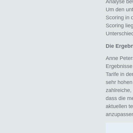
Analyse be
Um den unte
Scoring in 
Scoring lie
Unterschied
Die Ergeb
Anne Peters
Ergebnisse 
Tarife in d
sehr hohen
zahlreiche,
dass die me
aktuellen t
anzupassen