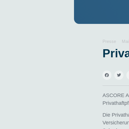
Presse
Mai
Priv
ASCORE Ana
Privathaftpf
Die Privath
Versicherun