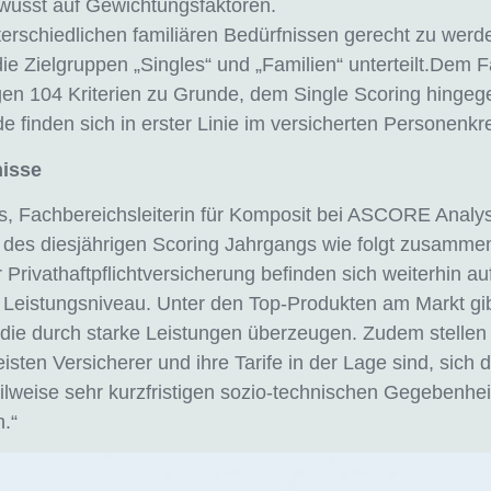
wusst auf Gewichtungsfaktoren.
rschiedlichen familiären Bedürfnissen gerecht zu werde
die Zielgruppen „Singles“ und „Familien“ unterteilt.Dem F
gen 104 Kriterien zu Grunde, dem Single Scoring hingeg
e finden sich in erster Linie im versicherten Personenkre
nisse
, Fachbereichsleiterin für Komposit bei ASCORE Analyse
des diesjährigen Scoring Jahrgangs wie folgt zusammen
er Privathaftpflichtversicherung befinden sich weiterhin a
 Leistungsniveau. Unter den Top-Produkten am Markt gib
 die durch starke Leistungen überzeugen. Zudem stellen w
isten Versicherer und ihre Tarife in der Lage sind, sich 
eilweise sehr kurzfristigen sozio-technischen Gegebenhe
.“