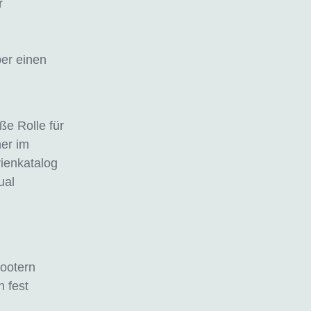
r
er einen
e Rolle für
er im
rienkatalog
ual
ootern
 fest