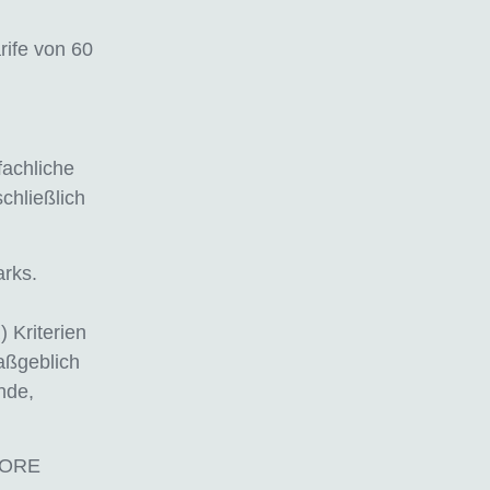
rife von 60
achliche
chließlich
arks.
 Kriterien
aßgeblich
nde,
SCORE