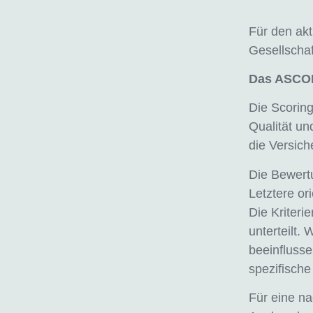
Für den ak
Gesellschaf
Das ASCOR
Die Scorin
Qualität un
die Versic
Die Bewertu
Letztere or
Die Kriteri
unterteilt.
beeinflusse
spezifisch
Für eine n