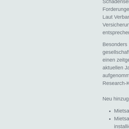
Schadenser
Forderunge
Laut Verba
Versicherun
entspreche
Besonders i
gesellscha
einen zeit
aktuellen J
aufgenommen
Research-Kr
Neu hinzug
Mietsa
Mietsa
instal