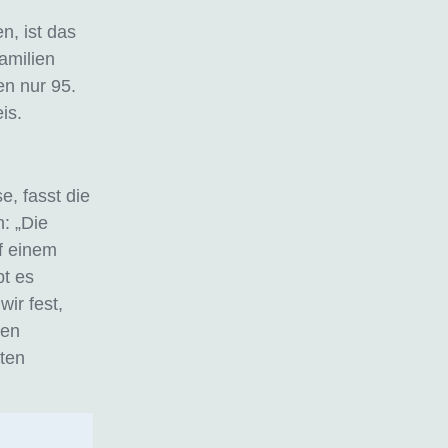
n, ist das
amilien
en nur 95.
is.
, fasst die
: „Die
uf einem
t es
ir fest,
den
iten