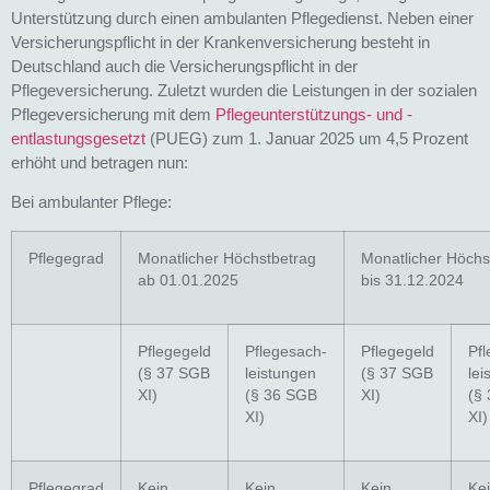
Unterstützung durch einen ambulanten Pflegedienst. Neben einer
Versicherungspflicht in der Krankenversicherung besteht in
Deutschland auch die Versicherungspflicht in der
Pflegeversicherung. Zuletzt wurden die Leistungen in der sozialen
Pflegeversicherung mit dem
Pflegeunterstützungs- und -
entlastungsgesetzt
(PUEG) zum 1. Januar 2025 um 4,5 Prozent
erhöht und betragen nun:
Bei ambulanter Pflege:
Pflegegrad
Monatlicher Höchstbetrag
Monatlicher Höchs
ab 01.01.2025
bis 31.12.2024
Pflegegeld
Pflegesach-
Pflegegeld
Pf
(§ 37 SGB
leistungen
(§ 37 SGB
lei
XI)
(§ 36 SGB
XI)
(§
XI)
XI)
Pflegegrad
Kein
Kein
Kein
Ke