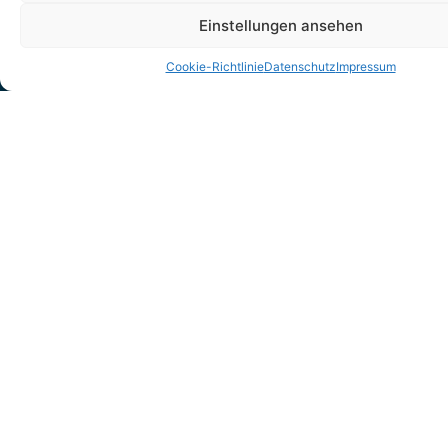
Sollten Sie später kein Interesse mehr haben, können Sie den Newsletter mit einem Klick wieder
Einstellungen ansehen
abbestellen.
Cookie-Richtlinie
Datenschutz
Impressum
Mehr Informationen
Tarif des Monats
Landeskrankenhilfe V.V.a.G.: LKH-BeihilfeUpgrade
Juli 2026
DOMCURA AG: Top-Schutz (EFH)
Juni 2026
Social
Instagram
LinkedIn