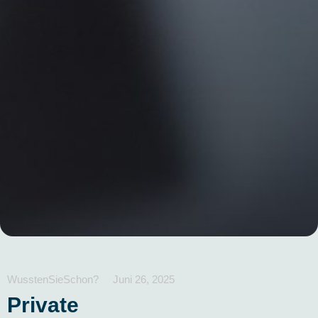
WusstenSieSchon?
Juni 26, 2025
Private