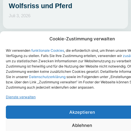
Wolfsriss und Pferd
Juli 3, 2026
Cookie-Zustimmung verwalten
Wir verwenden
funktionale Cookies
, die erforderlich sind, um Ihnen unsere W
Verfügung zu stellen. Falls Sie Ihre Zustimmung erteilen, verwenden wir
zusä
um zu statistischen Zwecken Informationen zur Websitenutzung zu verarbeit
Newsletter
Zustimmung ist freiwillig und für die Nutzung der Website nicht notwendig. O
Zustimmung werden keine zusätzlichen Cookies gesetzt. Detaillierte Informa
Sie in unserer
Datenschutzerklärung
sowie im Folgenden unter „Einstellunge
Insights in Ihre Inbox.
bzw. über den Link „Zustimmung verwalten“ im Footer der Webseite können S
Zustimmung auch jederzeit widerrufen oder anpassen.
Sie möchten nichts mehr verpassen? Noch heute unseren
Dienste verwalten
Newsletter abonnieren und als erstes von neuen Produkten,
Updates und Trends der Branche erfahren.
Akzeptieren
Jetzt anmelden
Ablehnen