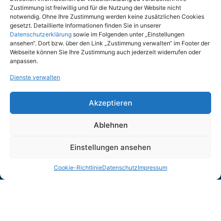
Juni 30, 2026
Zustimmung ist freiwillig und für die Nutzung der Website nicht
notwendig. Ohne Ihre Zustimmung werden keine zusätzlichen Cookies
gesetzt. Detaillierte Informationen finden Sie in unserer
Datenschutzerklärung
sowie im Folgenden unter „Einstellungen
ansehen“. Dort bzw. über den Link „Zustimmung verwalten“ im Footer der
Webseite können Sie Ihre Zustimmung auch jederzeit widerrufen oder
anpassen.
Dienste verwalten
Newsletter
Akzeptieren
Insights in Ihre Inbox.
Ablehnen
Sie möchten nichts mehr verpassen? Noch heute unseren
Einstellungen ansehen
Newsletter abonnieren und als erstes von neuen Produkten,
Updates und Trends der Branche erfahren.
Cookie-Richtlinie
Datenschutz
Impressum
Jetzt anmelden
Sollten Sie später kein Interesse mehr haben, können Sie den Newsletter mit einem Klick wieder
abbestellen.