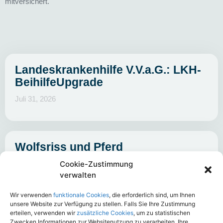
mit
versichert.
Landeskrankenhilfe V.V.a.G.: LKH-
BeihilfeUpgrade
Juli 31, 2026
Wolfsriss und Pferd
Cookie-Zustimmung
Juli 3, 2026
verwalten
Wir verwenden
funktionale Cookies
, die erforderlich sind, um Ihnen
unsere Website zur Verfügung zu stellen. Falls Sie Ihre Zustimmung
DOMCURA AG: Top-Schutz (EFH)
erteilen, verwenden wir
zusätzliche Cookies
, um zu statistischen
Zwecken Informationen zur Websitenutzung zu verarbeiten. Ihre