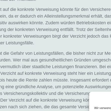
t auf die konkrete Verweisung könnte für den Versicher
sein, da er dadurch ein Alleinstellungsmerkmal erhält, das
itiv auswirken könnte. Zudem würden Betriebskosten ei
ung der konkreten Verweisung entfällt. Trotz der Seltenhe
er konkreter Verweisungen birgt der Verzicht jedoch das 
er Leistungsfälle.
die Gefahr von Leistungsfällen, die bisher nicht zur M
urden. Wer mal aus gesundheitlichen Gründen umgeschu
vermutlich über staatliche Leistungen finanzieren. Bei 
Verzicht auf konkrete Verweisung steht hier ein Leistungs
is heute die Rente zahlen müsste. Insgesamt erfordert 
g eine gründliche Analyse, um potenzielle Auswirkunge
 Versicherungskollektiv und die Versicherungsgesellsch
 Der Verzicht auf die konkrete Verweisung könnte unerwa
en nach sich ziehen, die das gesamte Versicherungsum
Wir verwen