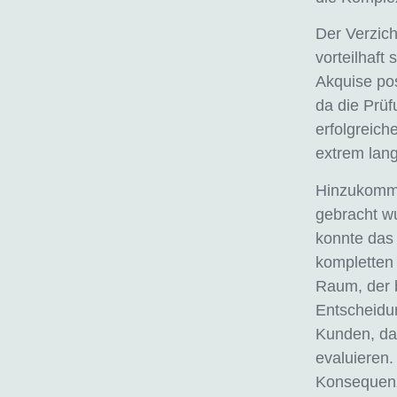
Der Verzich
vorteilhaft 
Akquise pos
da die Prüf
erfolgreich
extrem lang
Hinzukommt 
gebracht w
konnte das 
kompletten 
Raum, der b
Entscheidun
Kunden, das
evaluieren.
Konsequenz