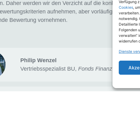
Verfügung zu
n. Daher werden wir den Verzicht auf die konkrete Verw
Cookies
, u
ewertungskriterien aufnehmen, aber vorläufig noch kein
verarbeiten.
notwendig. 
nde Bewertung vornehmen.
Detaillierte
Folgenden u
verwalten“ 
widerrufen 
Dienste ver
Philip Wenzel
Akze
Vertriebsspezialist BU,
Fonds Finanz
Nicole Rode
Abteilungsleitung Leben,
softfair GmbH