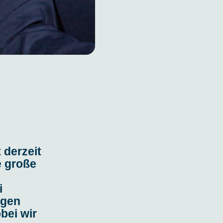
 derzeit
e große
n
i
ngen
bei wir