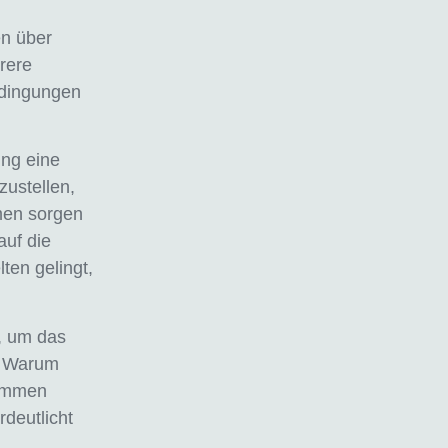
en über
rere
edingungen
ung eine
zustellen,
mmen sorgen
auf die
en gelingt,
, um das
. Warum
kommen
rdeutlicht