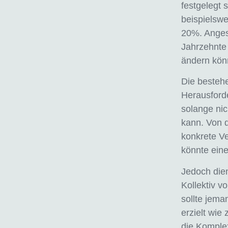
festgelegt 
beispielsw
20%. Anges
Jahrzehnte 
ändern kön
Die bestehe
Herausforde
solange nic
kann. Von d
konkrete V
könnte eine
Jedoch die
Kollektiv 
sollte jem
erzielt wie
die Komplex