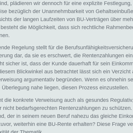
sind, plädieren wir dennoch für eine explizite Festlegung,
eise bezüglich der Unannehmbarkeit von Gehaltseinbuß
ichts der langen Laufzeiten von BU-Verträgen über meh
besteht die Möglichkeit, dass sich rechtliche Rahmenb
nen.
nde Regelung stellt für die Berufsunfähigkeitsversicher
rung dar, da sie es erschwert, die Rentenzahlungen ein
ht sicher ist, dass der Kunde dauerhaft für sein Einko
iesem Blickwinkel aus betrachtet lässt sich ein Verzicht 
erweisung argumentativ begründen. Wenn es ohnehin selt
 Überlegung nahe liegen, diesen Prozess einzustellen.
nt die konkrete Verweisung auch als gesundes Regulativ
vor nicht bedarfsgerechten Rentenzahlungen zu schützen
and, der in seinem neuen Beruf nahezu das gleiche Ein
 zuvor, weiterhin eine BU-Rente erhalten? Diese Frage ve
ität der Thematik.