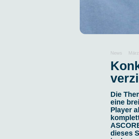
News
März
Konk
verz
Die Them
eine bre
Player a
komplett
ASCORE 
dieses S