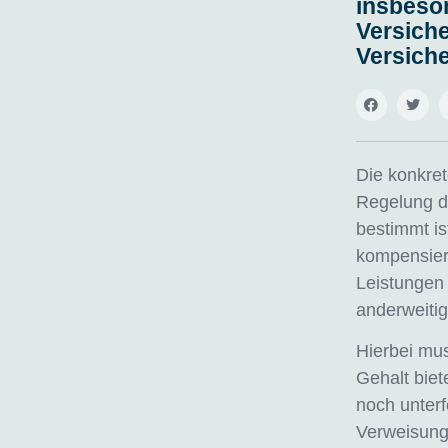
insbeso
Versiche
Versich
Die konkret
Regelung da
bestimmt is
kompensier
Leistungen 
anderweitig
Hierbei mus
Gehalt biet
noch unterfo
Verweisung 