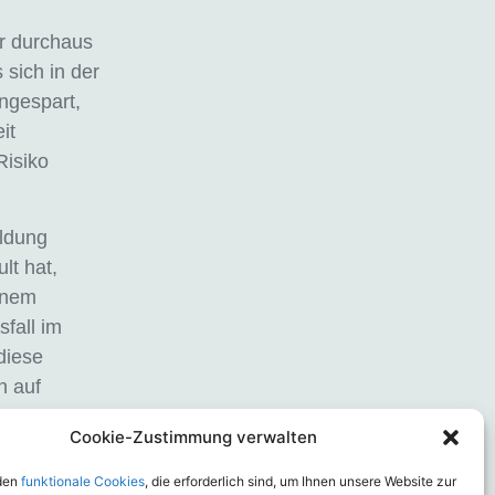
er durchaus
 sich in der
ngespart,
it
Risiko
eldung
lt hat,
einem
fall im
diese
n auf
aft zu
Cookie-Zustimmung verwalten
rtete
feld
den
funktionale Cookies
, die erforderlich sind, um Ihnen unsere Website zur