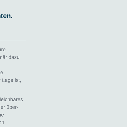
s
ten.
ire
imär dazu
ne
 Lage ist,
leichbares
er über-
ne
ch