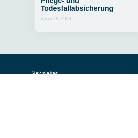
Pflege- und
Todesfallabsicherung
August 5, 2026
Newsletter
Insights in Ihre In
Sie möchten nichts mehr verpassen? Noch heute un
abonnieren und als erstes von neuen Produkten, Up
der Branche erfahren.