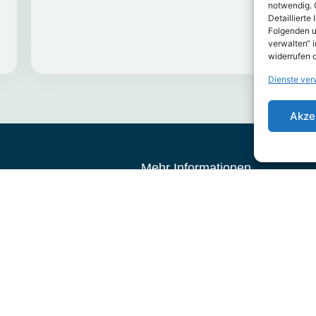
notwendig. 
Detaillierte
Folgenden u
verwalten“ 
widerrufen 
Dienste ver
Akze
Mehr Informationen
box.
Tarif des Monats
Landeskrankenhilfe V.V.a.G.: LKH-
seren Newsletter
BeihilfeUpgrade
dates und Trends
Juli 2026
DOMCURA AG: Top-Schutz (EFH)