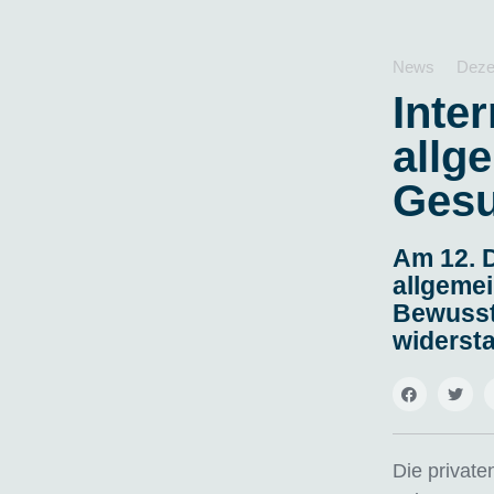
News
Deze
Inte
allg
Gesu
Am 12. D
allgeme
Bewussts
widerst
Die private