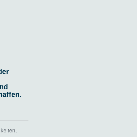
der
und
affen.
keiten,