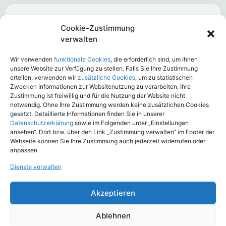
ASCORE Analyse veröffentlicht
Cookie-Zustimmung
Scoring-Jahrgang 2026 für
verwalten
Einkommenssicherung, Pflege-
und Todesfallabsicherung
Wir verwenden
funktionale Cookies
, die erforderlich sind, um Ihnen
unsere Website zur Verfügung zu stellen. Falls Sie Ihre Zustimmung
August 5, 2026
erteilen, verwenden wir
zusätzliche Cookies
, um zu statistischen
Zwecken Informationen zur Websitenutzung zu verarbeiten. Ihre
Zustimmung ist freiwillig und für die Nutzung der Website nicht
notwendig. Ohne Ihre Zustimmung werden keine zusätzlichen Cookies
gesetzt. Detaillierte Informationen finden Sie in unserer
Landeskrankenhilfe V.V.a.G.: LKH-
Datenschutzerklärung
sowie im Folgenden unter „Einstellungen
ansehen“. Dort bzw. über den Link „Zustimmung verwalten“ im Footer der
BeihilfeUpgrade
Webseite können Sie Ihre Zustimmung auch jederzeit widerrufen oder
anpassen.
Juli 31, 2026
Dienste verwalten
Akzeptieren
Wolfsriss und Pferd
Ablehnen
Juli 3, 2026