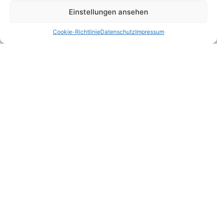
Einstellungen ansehen
Cookie-Richtlinie
Datenschutz
Impressum
Newsletter
Insights in Ihre Inbox.
Sie möchten nichts mehr verpassen? Noch heute unseren
Newsletter abonnieren und als erstes von neuen Produkten,
Updates und Trends der Branche erfahren.
Jetzt anmelden
Sollten Sie später kein Interesse mehr haben, können Sie den Newsletter mit einem Klick wieder
abbestellen.