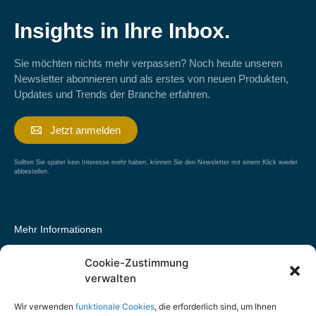
Insights in Ihre Inbox.
Sie möchten nichts mehr verpassen? Noch heute unseren
Newsletter abonnieren und als erstes von neuen Produkten,
Updates und Trends der Branche erfahren.
Jetzt anmelden
Sollten Sie später kein Interesse mehr haben, können Sie den Newsletter mit einem Klick wieder
abbestellen.
Mehr Informationen
Cookie-Zustimmung
Tarif des Monats
verwalten
Landeskrankenhilfe V.V.a.G.: LKH-BeihilfeUpgrade
Wir verwenden
funktionale Cookies
, die erforderlich sind, um Ihnen