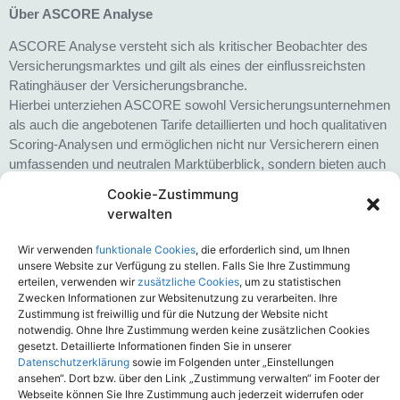
Über ASCORE Analyse
ASCORE Analyse versteht sich als kritischer Beobachter des
Versicherungsmarktes und gilt als eines der einflussreichsten
Ratinghäuser der Versicherungsbranche.
Hierbei unterziehen ASCORE sowohl Versicherungsunternehmen
als auch die angebotenen Tarife detaillierten und hoch qualitativen
Scoring-Analysen und ermöglichen nicht nur Versicherern einen
umfassenden und neutralen Marktüberblick, sondern bieten auch
Beratern und Vermittlern Orientierungshilfe für Ihre
Cookie-Zustimmung
Produktauswahl.
verwalten
ASCORE zeichnet sich durch Transparenz, Qualität und
Neutralität aus und ist etablierter Medienpartner.
Wir verwenden
funktionale Cookies
, die erforderlich sind, um Ihnen
unsere Website zur Verfügung zu stellen. Falls Sie Ihre Zustimmung
Seit 2018 gehört ASCORE Analyse zur softfair Gruppe.
erteilen, verwenden wir
zusätzliche Cookies
, um zu statistischen
Zwecken Informationen zur Websitenutzung zu verarbeiten. Ihre
Zustimmung ist freiwillig und für die Nutzung der Website nicht
notwendig. Ohne Ihre Zustimmung werden keine zusätzlichen Cookies
gesetzt. Detaillierte Informationen finden Sie in unserer
Datenschutzerklärung
sowie im Folgenden unter „Einstellungen
ansehen“. Dort bzw. über den Link „Zustimmung verwalten“ im Footer der
ASCORE Analyse veröffentlicht
Webseite können Sie Ihre Zustimmung auch jederzeit widerrufen oder