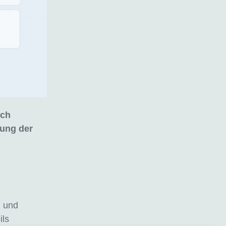
och
lung der
n und
ils