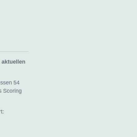
 aktuellen
ossen 54
s Scoring
t: