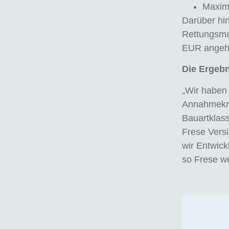
Maxima
Darüber hin
Rettungsma
EUR angeh
Die Ergebn
„Wir haben 
Annahmekri
Bauartklass
Frese Versi
wir Entwic
so Frese we