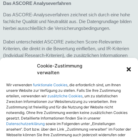
Das ASCORE Analyseverfahren
Das ASCORE-Analyseverfahren zeichnet sich durch eine hohe
fachliche Qualität und Neutralität aus. Die Datengrundlage bilden
hierbei ausschließlich die Versicherungsbedingungen.
Dabei unterscheidet ASCORE zwischen Score-Relevanten
Kriterien, die direkt in die Bewertung einfließen, und IR-Kriterien
(Individual Research-Kriterien), die zusätzlichen Informationen
liefern und das Gesamtbild abrunden.
Cookie-Zustimmung
verwalten
Die Bewertung erfolgt anhand klar definierter Maßstäbe und
Benchmarks bewertet. Die Benchmarks orientieren sich am
Wir verwenden
funktionale Cookies
, die erforderlich sind, um Ihnen
Durchschnitt der analysierten Tarife. Pro erfülltes Kriterium wird
unsere Website zur Verfügung zu stellen. Falls Sie Ihre Zustimmung
ein Punkt vergeben. Die Gesamtpunktzahl wird anschließend auf
erteilen, verwenden wir
zusätzliche Cookies
, um zu statistischen
Zwecken Informationen zur Websitenutzung zu verarbeiten. Ihre
6 Kompasse übertragen und in einer anschaulichen Kompass-
Zustimmung ist freiwillig und für die Nutzung der Website nicht
Grafik visualisiert. Für eine nachvollziehbare und transparente
notwendig. Ohne Ihre Zustimmung werden keine zusätzlichen Cookies
Analyse verzichtet ASCORE Analyse bewusst auf
gesetzt. Detaillierte Informationen finden Sie in unserer
Gewichtungsfaktoren.
Datenschutzerklärung
sowie im Folgenden unter „Einstellungen
ansehen“. Dort bzw. über den Link „Zustimmung verwalten“ im Footer der
Webseite können Sie Ihre Zustimmung auch jederzeit widerrufen oder