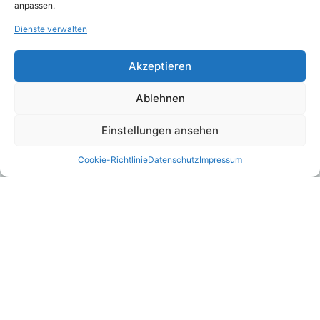
anpassen.
Ergebnisse online verfügbar
Dienste verwalten
Die Scoring-Ergebnisse aller bei ASCORE Analyse hinterlegten
Tarife werden online unter
www.ascore.de
veröffentlicht.
Akzeptieren
Anwender des ASCORE Navigators können die aktualisierten
Einzel- und Detailergebnisse direkt im Programm einsehen.
Ablehnen
Einstellungen ansehen
Über ASCORE Analyse
Cookie-Richtlinie
Datenschutz
Impressum
ASCORE Analyse ist eine etablierte Instanz im
Versicherungsmarkt und gilt als eines der renommierten
Analysehäuser der Versicherungsbranche.
Sowohl Versicherungsunternehmen als auch deren Tarife werden
durch ASCORE Analyse einer detaillierten und qualitativ
hochwertigen Scoring-Analyse unterzogen. Transparenz, Qualität
und Neutralität zeichnen ASCORE Analyse aus. Als etablierter
Medienpartner ist ASCORE Analyse bekannt für ihre
verlässlichen Einschätzungen und Analysen.
Seit 2018 gehört ASCORE Analyse zur softfair Gruppe.