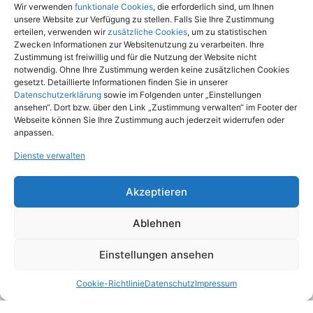
Versicherungsbranche und positioniert sich als kritischer
Wir verwenden
funktionale Cookies
, die erforderlich sind, um Ihnen
Beobachter des Marktes. Das Unternehmen unterzieht sowohl
unsere Website zur Verfügung zu stellen. Falls Sie Ihre Zustimmung
Versicherungsunternehmen als auch deren Tarife detaillierten und
erteilen, verwenden wir
zusätzliche Cookies
, um zu statistischen
Zwecken Informationen zur Websitenutzung zu verarbeiten. Ihre
qualitativ hochwertigen Scoring-Analysen. Dabei bietet ASCORE
Zustimmung ist freiwillig und für die Nutzung der Website nicht
nicht nur den Versicherern selbst einen umfassenden, neutralen
notwendig. Ohne Ihre Zustimmung werden keine zusätzlichen Cookies
Überblick über den Wettbewerb, sondern unterstützt auch Berater
gesetzt. Detaillierte Informationen finden Sie in unserer
und Vermittler bei der Produktauswahl. Transparenz, Qualität und
Datenschutzerklärung
sowie im Folgenden unter „Einstellungen
Neutralität sind dabei die zentralen Werte von ASCORE Analyse,
ansehen“. Dort bzw. über den Link „Zustimmung verwalten“ im Footer der
Webseite können Sie Ihre Zustimmung auch jederzeit widerrufen oder
das sich als etablierter Medienpartner einen Namen gemacht hat.
anpassen.
Seit 2018 ist ASCORE Teil der softfair Gruppe und erweitert
kontinuierlich seine Expertise im Bereich der Markt- und
Dienste verwalten
Wettbewerbsbeobachtung.
Akzeptieren
Amtsgericht Hamburg: Handelsregister HRB 108088
USt-ID: DE – 266 000 657
Ablehnen
Geschäftsführerin: Melanie Freund-Reupert
Einstellungen ansehen
Belegexemplar oder Hinweis wird erbeten.
Cookie-Richtlinie
Datenschutz
Impressum
*Weiteres Bild- und Informationsmaterial inklusive der im Scoring
berücksichtigen bewertungsrelevanten Kriterien erhalten Sie auf