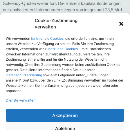
Solvency-Quoten weiter fort. Die Solvenzkapitalanforderungen
der analysierten Unternehmen stiegen von insgesamt 23,5 Mrd.
Euro im Jahr 2023 auf 25,8 Mrd. Euro im Jahr 2024, was einer
Cookie-Zustimmung
Zunahme von etwa 9,9 % entspricht. Parallel dazu sanken die
verwalten
anrechnungsfähigen Eigenmittel deutlich von 113,2 Mrd. Euro im
Vorjahr auf 81,1 Mrd. Euro im aktuellen Berichtsjahr.
Wir verwenden
funktionale Cookies
, die erforderlich sind, um Ihnen
Hauptursächlich hierfür ist die den Lebensversicherern von der
unsere Website zur Verfügung zu stellen. Falls Sie Ihre Zustimmung
BaFin angeordnete Neuberechnung des Abzugsbetrags im
erteilen, verwenden wir
zusätzliche Cookies
, um zu statistischen
Rahmen der Übergangsmaßnahme bei den
Zwecken Informationen zur Websitenutzung zu verarbeiten. Ihre
Zustimmung ist freiwillig und für die Nutzung der Website nicht
versicherungstechnischen Rückstellungen: dieser lag bei den
notwendig. Ohne Ihre Zustimmung werden keine zusätzlichen Cookies
meisten Lebensversicherern im Jahr 2024 bei null und reduzierte
gesetzt. Detaillierte Informationen finden Sie in unserer
sich damit von 32,8 Mrd. Euro im Jahr 2023 auf lediglich 0,3 Mrd.
Datenschutzerklärung
sowie im Folgenden unter „Einstellungen
Euro. Die aufsichtsrechtliche Solvenzquote verringerte sich
ansehen“. Dort bzw. über den Link „Zustimmung verwalten“ im Footer der
Webseite können Sie Ihre Zustimmung auch jederzeit widerrufen oder
infolgedessen im Durchschnitt der bewerteten Lebensversicherer
anpassen.
um rund 190-Prozentpunkte auf 381,2 % im Jahr 2024. Die Netto-
Solvenzquote (ohne Übergangsmaßnahmen und
Dienste verwalten
Volatilitätsanpassungen) blieb mit durchschnittlich 340,7 %
nahezu unverändert gegenüber dem Vorjahreswert von 340,6 %.
Akzeptieren
Ablehnen