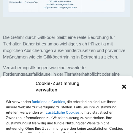
Die Gefahr durch Giftköder bleibt eine reale Bedrohung für
Tierhalter. Daher ist es umso wichtiger, sich frühzeitig mit
möglichen Absicherungen auseinanderzusetzen und präventive
Maßnahmen wie ein Giftködertraining in Betracht zu ziehen.
Versicherungslösungen wie eine erweiterte
Forderungsausfallklausel in der Tierhalterhaftpflicht oder eine
ergänzende Tierkrankenversicherung können dazu beitragen,
Cookie-Zustimmung
finanzielle Risiken zu minimieren.
verwalten
Den detaillierten Vergleich zur Tierhalterhaftpflichtversicherung
Wir verwenden
funktionale Cookies
, die erforderlich sind, um Ihnen
sowie zur Tierkrankenverversicherung finden alle lizenzierten
unsere Website zur Verfügung zu stellen. Falls Sie Ihre Zustimmung
User in unserem
ASCORE NAVIGATOR
. Mehr Infos hierzu
erteilen, verwenden wir
zusätzliche Cookies
, um zu statistischen
unter www.ascore.de
Zwecken Informationen zur Websitenutzung zu verarbeiten. Ihre
Zustimmung ist freiwillig und für die Nutzung der Website nicht
notwendig. Ohne Ihre Zustimmung werden keine zusätzlichen Cookies