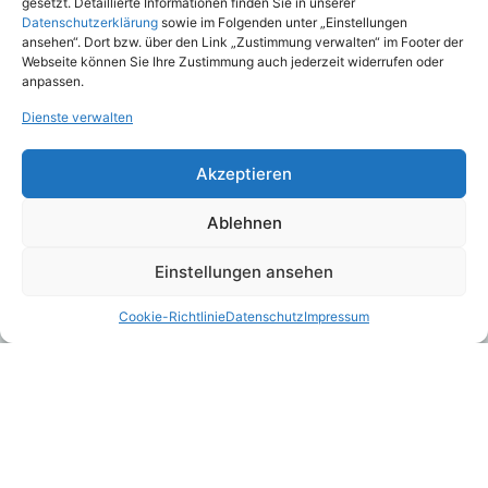
gesetzt. Detaillierte Informationen finden Sie in unserer
Datenschutzerklärung
sowie im Folgenden unter „Einstellungen
ansehen“. Dort bzw. über den Link „Zustimmung verwalten“ im Footer der
Webseite können Sie Ihre Zustimmung auch jederzeit widerrufen oder
anpassen.
ASCORE Analyse veröffentlicht
Scoring-Jahrgang 2026 für
Dienste verwalten
Einkommenssicherung, Pflege-
und Todesfallabsicherung
Akzeptieren
August 5, 2026
Ablehnen
Einstellungen ansehen
Landeskrankenhilfe V.V.a.G.: LKH-
Cookie-Richtlinie
Datenschutz
Impressum
BeihilfeUpgrade
Juli 31, 2026
Wolfsriss und Pferd