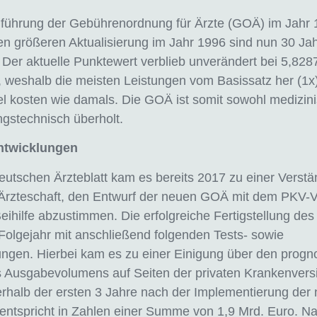
inführung der Gebührenordnung für Ärzte (GOÄ) im Jahr
ten größeren Aktualisierung im Jahr 1996 sind nun 30 Ja
Der aktuelle Punktewert verblieb unverändert bei 5,828
 weshalb die meisten Leistungen vom Basissatz her (1x
l kosten wie damals. Die GOÄ ist somit sowohl medizini
ngstechnisch überholt.
ntwicklungen
utschen Ärzteblatt kam es bereits 2017 zu einer Verstä
Ärzteschaft, den Entwurf der neuen GOÄ mit dem PKV-
eihilfe abzustimmen. Die erfolgreiche Fertigstellung des
 Folgejahr mit anschließend folgenden Tests- sowie
ngen. Hierbei kam es zu einer Einigung über den progno
s Ausgabevolumens auf Seiten der privaten Krankenvers
rhalb der ersten 3 Jahre nach der Implementierung der
entspricht in Zahlen einer Summe von 1,9 Mrd. Euro. N