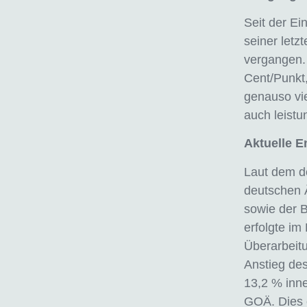
Seit der E
seiner letz
vergangen. 
Cent/Punkt,
genauso vie
auch leistu
Aktuelle E
Laut dem de
deutschen 
sowie der B
erfolgte im
Überarbeitu
Anstieg de
13,2 % inne
GOÄ. Dies 