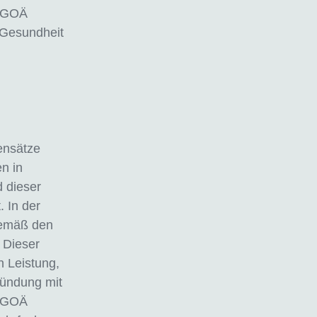
r GOÄ
 Gesundheit
ensätze
n in
 dieser
. In der
 gemäß den
 Dieser
n Leistung,
ründung mit
n GOÄ