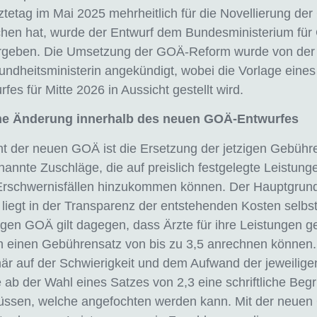
ztetag im Mai 2025 mehrheitlich für die Novellierung de
hen hat, wurde der Entwurf dem Bundesministerium für
geben. Die Umsetzung der GOÄ-Reform wurde von der
dheitsministerin angekündigt, wobei die Vorlage eines
fes für Mitte 2026 in Aussicht gestellt wird.
he Änderung innerhalb des neuen GOÄ-Entwurfes
t der neuen GOÄ ist die Ersetzung der jetzigen Gebühr
annte Zuschläge, die auf preislich festgelegte Leistunge
Erschwernisfällen hinzukommen können. Der Hauptgrund
liegt in der Transparenz der entstehenden Kosten selbst
tigen GOÄ gilt dagegen, dass Ärzte für ihre Leistungen
n einen Gebührensatz von bis zu 3,5 anrechnen können.
mär auf der Schwierigkeit und dem Aufwand der jeweilige
 ab der Wahl eines Satzes von 2,3 eine schriftliche Beg
üssen, welche angefochten werden kann. Mit der neue