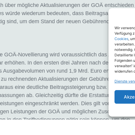
ah über mögliche Aktualisierungen der GOÄ entschieden
es würde wiederum bedeuten, dass Beitragsanpassungen
ötig sind, um dem Stand der neuen Gebührenordnung ger
Wir verwen
Verfügung zu
Cookies
, u
verarbeiten.
notwendig. 
te GOÄ-Novellierung wird voraussichtlich das Ausgabev
Detaillierte
Folgenden u
 erhöhen. In den ersten drei Jahren nach der Einführun
verwalten“ 
s Ausgabevolumen von rund 1,9 Mrd. Euro erwartet. Gek
widerrufen 
 zu rechnenden Aktualisierungen der Gebührenordnung l
Dienste ver
aus eine deutliche Beitragssteigerung bzw. häufigere
assungen ab. Gleichzeitig dürfte die Erstattungsfähigkei
Akze
eistungen eingeschränkt werden. Dies gilt vor allem bei
igen Leistungen der GOÄ und möglichen Zuschlägen, wo
n in den Tarifbedingungen nötig sein können, um den
ieg zu begrenzen.