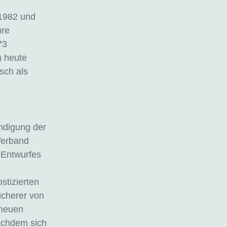
 1982 und
hre
73
) heute
sch als
ndigung der
Verband
 Entwurfes
stizierten
icherer von
 neuen
achdem sich