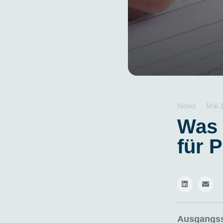
News
Mai 
Was 
für 
Ausgangss