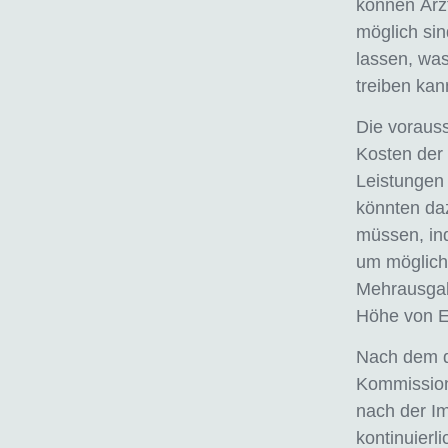
können Ärz
möglich sin
lassen, wa
treiben kan
Die voraus
Kosten der
Leistungen 
könnten daz
müssen, ind
um möglich
Mehrausgab
Höhe von Ei
Nach dem d
Kommission
nach der I
kontinuierl