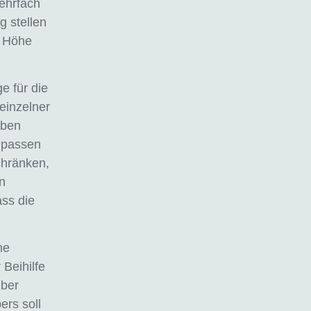
ehrfach
g stellen
e Höhe
e für die
einzelner
aben
anpassen
chränken,
n
ss die
me
Beihilfe
über
ers soll