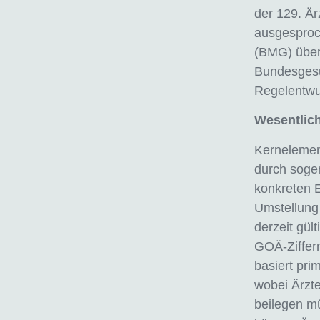
der 129. Är
ausgesproc
(BMG) über
Bundesgesun
Regelentwur
Wesentlic
Kernelemen
durch sogen
konkreten 
Umstellung 
derzeit gül
GOÄ-Ziffer
basiert pri
wobei Ärzte
beilegen m