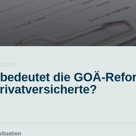
12, 2026
bedeutet die GOÄ-Refo
Privatversicherte?
ituation