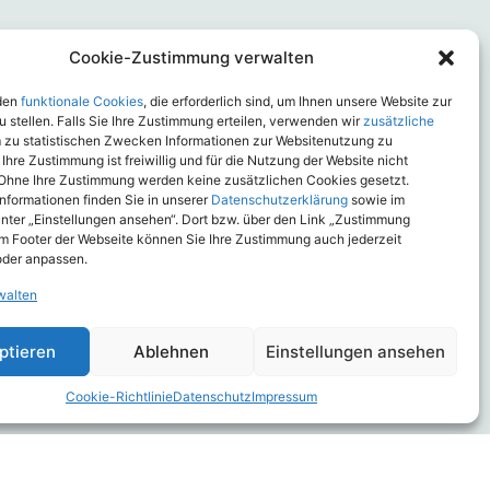
 deutlich
Cookie-Zustimmung verwalten
echt zu
den
funktionale Cookies
, die erforderlich sind, um Ihnen unsere Website zur
 stellen. Falls Sie Ihre Zustimmung erteilen, verwenden wir
zusätzliche
m zu statistischen Zwecken Informationen zur Websitenutzung zu
 Ihre Zustimmung ist freiwillig und für die Nutzung der Website nicht
Ohne Ihre Zustimmung werden keine zusätzlichen Cookies gesetzt.
olumen der
 Informationen finden Sie in unserer
Datenschutzerklärung
sowie im
nter „Einstellungen ansehen“. Dort bzw. über den Link „Zustimmung
g wird ein
im Footer der Webseite können Sie Ihre Zustimmung auch jederzeit
oppelt mit
oder anpassen.
eitet
walten
t von
ptieren
Ablehnen
Einstellungen ansehen
Cookie-Richtlinie
Datenschutz
Impressum
bei hier