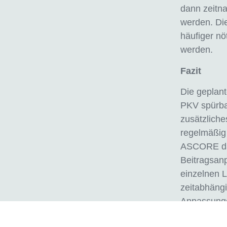
dann zeitn
werden. Di
häufiger n
werden.
Fazit
Die geplan
PKV spürbar
zusätzliche
regelmäßig
ASCORE dar
Beitragsanp
einzelnen L
zeitabhäng
Anpassunge
Kostenanst