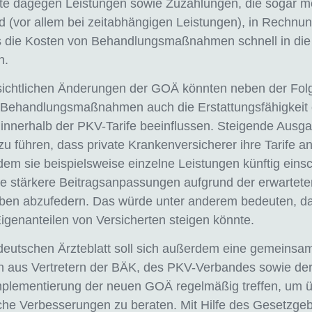
te dagegen Leistungen sowie Zuzahlungen, die sogar m
d (vor allem bei zeitabhängigen Leistungen), in Rechnun
s die Kosten von Behandlungsmaßnahmen schnell in di
n.
sichtlichen Änderungen der GOÄ könnten neben der Folg
 Behandlungsmaßnahmen auch die Erstattungsfähigkeit 
innerhalb der PKV-Tarife beeinflussen. Steigende Ausg
u führen, dass private Krankenversicherer ihre Tarife 
em sie beispielsweise einzelne Leistungen künftig eins
e stärkere Beitragsanpassungen aufgrund der erwartete
en abzufedern. Das würde unter anderem bedeuten, da
genanteilen von Versicherten steigen könnte.
eutschen Ärzteblatt soll sich außerdem eine gemeinsa
 aus Vertretern der BÄK, des PKV-Verbandes sowie der 
mplementierung der neuen GOÄ regelmäßig treffen, um 
iche Verbesserungen zu beraten. Mit Hilfe des Gesetzgeb