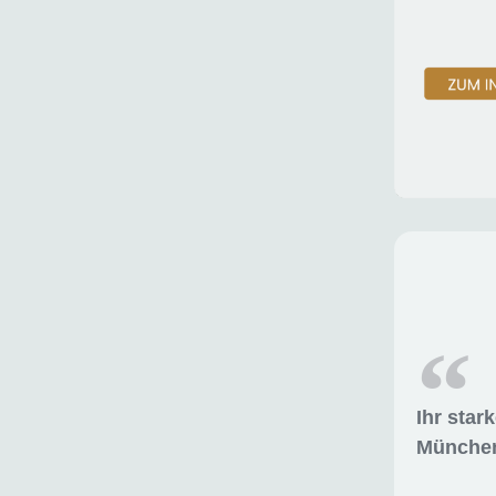
Ihr star
München