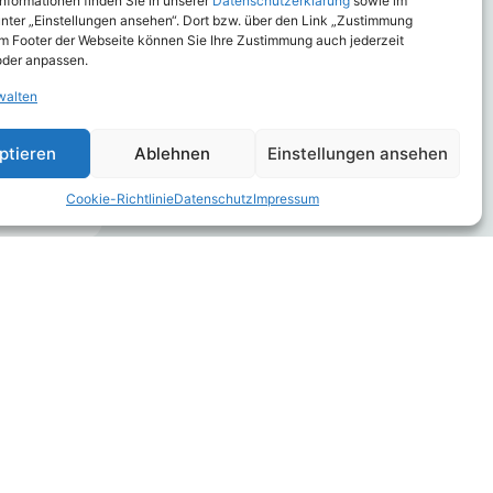
 Informationen finden Sie in unserer
Datenschutzerklärung
sowie im
nter „Einstellungen ansehen“. Dort bzw. über den Link „Zustimmung
im Footer der Webseite können Sie Ihre Zustimmung auch jederzeit
Personen
oder anpassen.
walten
hre
ptieren
Ablehnen
Einstellungen ansehen
nd Ihre
Cookie-Richtlinie
Datenschutz
Impressum
Wolfsriss und Pferd
Juli 3, 2026