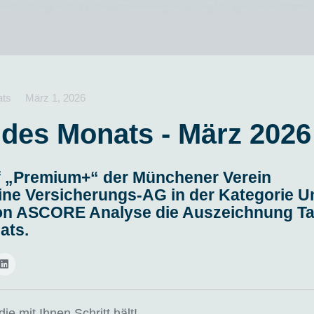
ats
März 1, 2026
f des Monats -
März 2026
if „Premium+“ der Münchener Verein
ne Versicherungs-AG in der Kategorie Un
von ASCORE Analyse die Auszeichnung Tar
ats.
die mit Ihnen Schritt hält!