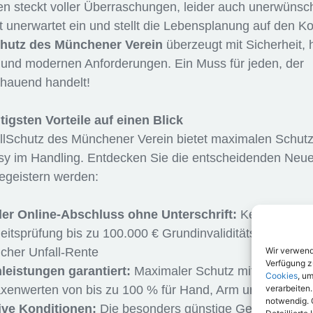
n steckt voller Überraschungen, leider auch unerwünsch
itt unerwartet ein und stellt die Lebensplanung auf den K
chutz des Münchener Verein
überzeugt mit Sicherheit, 
 und modernen Anforderungen. Ein Muss für jeden, der
hauend handelt!
tigsten Vorteile auf einen Blick
llSchutz des Münchener Verein bietet maximalen Schutz 
sy im Handling. Entdecken Sie die entscheidenden Neu
begeistern werden:
ler Online-Abschluss ohne Unterschrift:
Keine
itsprüfung bis zu 100.000 € Grundinvaliditätssumme u
Wir verwen
icher Unfall-Rente
Verfügung zu
leistungen garantiert:
Maximaler Schutz mit
Cookies
, u
verarbeiten.
axenwerten von bis zu 100 % für Hand, Arm und Bein
notwendig. 
tive Konditionen:
Die besonders günstige Gefahrengru