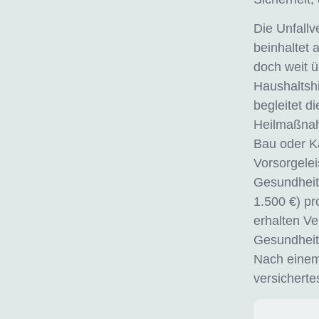
Die Unfall
beinhaltet 
doch weit ü
Haushaltshil
begleitet d
Heilmaßnah
Bau oder K
Vorsorgelei
Gesundheits
1.500 €) pr
erhalten Ve
Gesundheits
Nach einem
versicherte