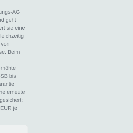
rungs-AG
nd geht
rt sie eine
leichzeitig
 von
se. Beim
erhöhte
-SB bis
rantie
hne erneute
gesichert:
 EUR je