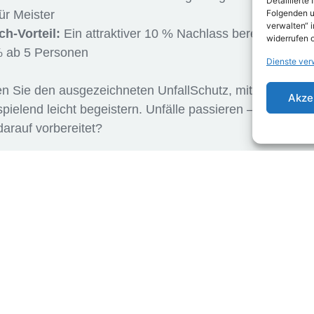
Detaillierte
Folgenden u
für Meister
verwalten“ 
ch-Vorteil:
Ein attraktiver 10 % Nachlass bereits ab 2 
widerrufen 
 ab 5 Personen
Dienste ver
n Sie den ausgezeichneten UnfallSchutz, mit dem Sie I
Akze
ielend leicht begeistern. Unfälle passieren – sind Sie u
arauf vorbereitet?
Zur Homepage des Versicherungsunternehmen
Landeskrankenhilfe V.V.a.G.:
LKH-BeihilfeUpgrade