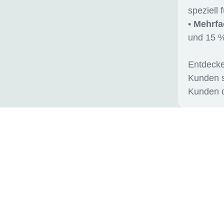
speziell 
•
Mehrfa
und 15 %
Entdecke
Kunden sp
Kunden d
ASCORE Analyse
veröffentlicht Scoring-