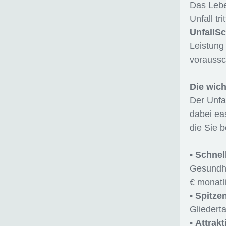
Das Lebe
Unfall tr
UnfallS
Leistung
voraussc
Die wich
Der Unfa
dabei ea
die Sie 
•
Schnel
Gesundhe
€ monatl
•
Spitzen
Gliedert
•
Attrak