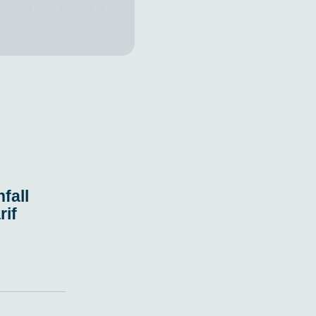
fall
if