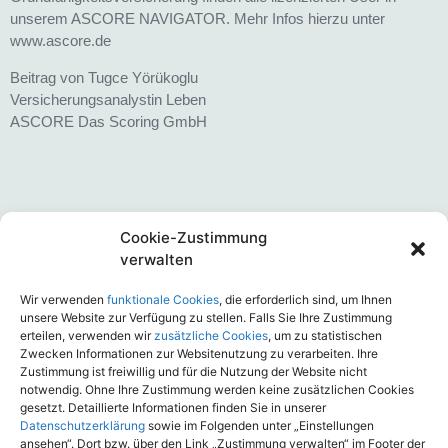
unserem ASCORE NAVIGATOR. Mehr Infos hierzu unter
www.ascore.de
Beitrag von Tugce Yörükoglu
Versicherungsanalystin Leben
ASCORE Das Scoring GmbH
Cookie-Zustimmung
verwalten
ASCORE Analyse veröffentlicht
Wir verwenden
funktionale Cookies
, die erforderlich sind, um Ihnen
Scoring-Jahrgang 2026 für
unsere Website zur Verfügung zu stellen. Falls Sie Ihre Zustimmung
erteilen, verwenden wir
zusätzliche Cookies
, um zu statistischen
Einkommenssicherung, Pflege-
Zwecken Informationen zur Websitenutzung zu verarbeiten. Ihre
und Todesfallabsicherung
Zustimmung ist freiwillig und für die Nutzung der Website nicht
notwendig. Ohne Ihre Zustimmung werden keine zusätzlichen Cookies
August 5, 2026
gesetzt. Detaillierte Informationen finden Sie in unserer
Datenschutzerklärung
sowie im Folgenden unter „Einstellungen
ansehen“. Dort bzw. über den Link „Zustimmung verwalten“ im Footer der