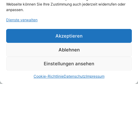
Webseite können Sie Ihre Zustimmung auch jederzeit widerrufen oder
anpassen.
Landeskrankenhilfe V.V.a.G.: LKH-
Dienste verwalten
BeihilfeUpgrade
Juli 31, 2026
Akzeptieren
Ablehnen
Wolfsriss und Pferd
Einstellungen ansehen
Juli 3, 2026
Cookie-Richtlinie
Datenschutz
Impressum
Newsletter